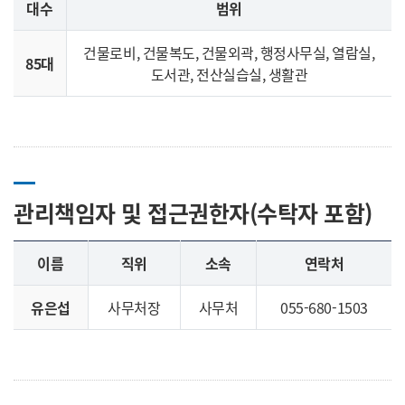
대수
범위
건물로비, 건물복도, 건물외곽, 행정사무실, 열람실,
85대
도서관, 전산실습실, 생활관
관리책임자 및 접근권한자(수탁자 포함)
이름
직위
소속
연락처
유은섭
사무처장
사무처
055-680-1503