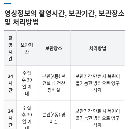
영상정보의 촬영시간, 보관기간, 보관장소
및 처리방법
촬
영
보관기
보관장소
처리방법
시
간
간
수집
24
본관(A동) 보
보관기간 만료 시 복원이
후 30
시
건실 내 전산
불가능한 방법으로 영구
일 이
간
장비실
삭제
내
수집
24
보관기간 만료 시 복원이
후 30
본관(A동) 경
시
불가능한 방법으로 영구
일 이
비실
간
삭제
내