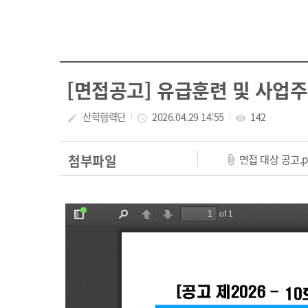
[면접공고] 유급훈련 및 사업
산학협력단
2026.04.29 14:55
142
create
access_time
visibility
면접 대상 공고.p
첨부파일