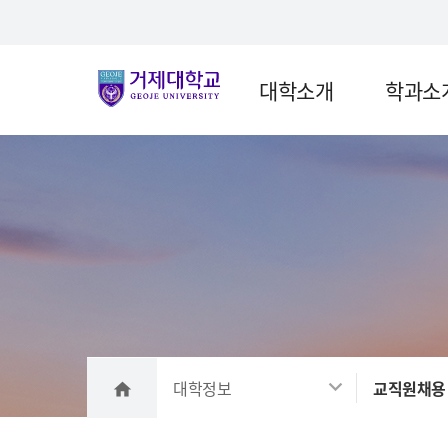
Skip Menu
대학소개
학과소
메인
대학정보
교직원채용
home