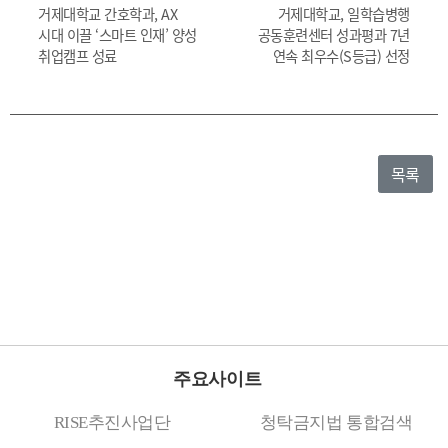
거제대학교 간호학과, AX
거제대학교, 일학습병행
시대 이끌 ‘스마트 인재’ 양성
공동훈련센터 성과평과 7년
취업캠프 성료
연속 최우수(S등급) 선정
목록
주요사이트
RISE추진사업단
청탁금지법 통합검색