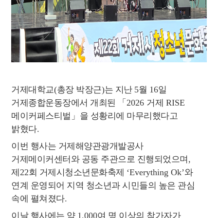
거제대학교
(
총장 박장근
)
는 지난
5
월
16
일
거제종합운동장에서 개최된
「
2026
거제
RISE
메이커페스티벌
」
을 성황리에 마무리했다고
밝혔다
.
이번 행사는 거제해양관광개발공사
거제메이커센터와 공동 주관으로 진행되었으며
,
제
22
회 거제시청소년문화축제
‘Everything Ok’
와
연계 운영되어 지역 청소년과 시민들의 높은 관심
속에 펼쳐졌다
.
이날 행사에는 약
1,000
여 명 이상의 참가자가