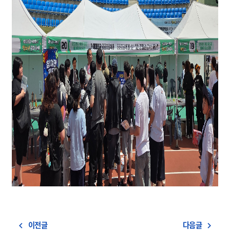
이전글
다음글
navigate_before
navigate_next