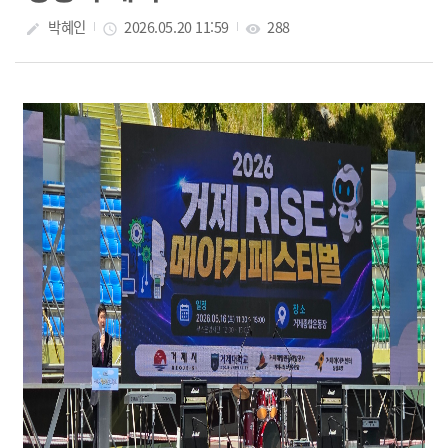
박혜인
2026.05.20 11:59
288
create
access_time
visibility