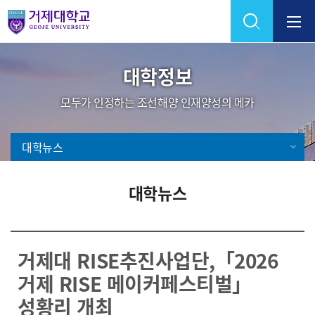
Skip Menu
대학정보
모두가 인정하는 조선해양 인재양성의 메카
대학뉴스
대학뉴스
거제대 RISE추진사업단,「2026
거제 RISE 메이커페스티벌」
성황리 개최