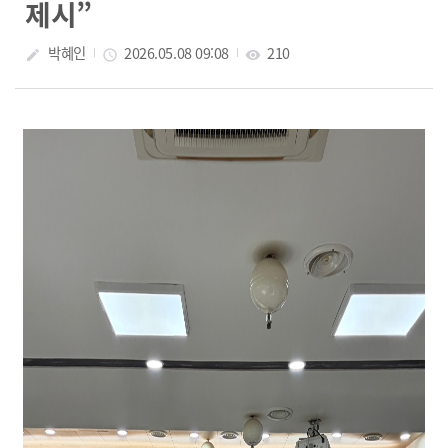
제시”
박혜인
2026.05.08 09:08
210
create
access_time
visibility