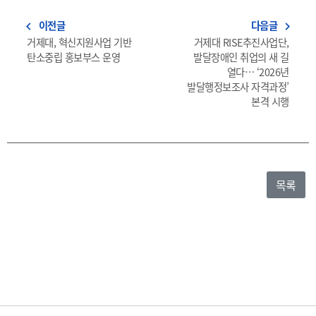
이전글
다음글
navigate_before
navigate_next
거제대, 혁신지원사업 기반
거제대 RISE추진사업단,
탄소중립 홍보부스 운영
발달장애인 취업의 새 길
열다… ‘2026년
발달행정보조사 자격과정’
본격 시행
목록