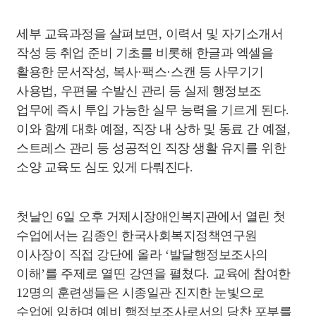
세부 교육과정을 살펴보면
,
이력서 및 자기소개서
작성 등 취업 준비 기초를 비롯해 한글과 엑셀을
활용한 문서작성
,
복사
·
팩스
·
스캔 등 사무기기
사용법
,
우편물 수발신 관리 등 실제 행정보조
업무에 즉시 투입 가능한 실무 능력을 기르게 된다
.
이와 함께 대화 예절
,
직장 내 상하 및 동료 간 예절
,
스트레스 관리 등 성공적인 직장 생활 유지를 위한
소양 교육도 심도 있게 다뤄진다
.
첫날인
6
일 오후 거제시장애인복지관에서 열린 첫
수업에서는 김종인 한국사회복지정책연구원
이사장이 직접 강단에 올라
‘
발달행정보조사의
이해
’
를 주제로 열띤 강연을 펼쳤다
.
교육에 참여한
12
명의 훈련생들은 시종일관 진지한 눈빛으로
수업에 임하며 예비 행정보조사로서의 당찬 포부를