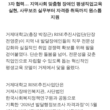
3
자 협력
…
지역사회 맞춤형 장애인 평생직업교육
실현
,
사무보조 실무부터 자격증 취득까지 원스톱
지원
거제대학교
(
총장 박장근
) RISE
추진사업단
(
단장
전영준
)
이 지역 내 발달장애인들의 직무 전문성
강화와 실질적인 취업 경쟁력 확보를 위해 팔을
걷어붙였다
.
단순한 돌봄을 넘어
,
전문성을 갖춘
직업인으로 자립할 수 있도록 돕는 혁신적인
평생교육 모델이 거제에서 닻을 올렸다
.
거제대학교
RISE
추진사업단은
거제시장애인복지관
,
사단법인
한국사회복지정책연구원과 공동으로
기획한
‘2026
년 발달행정보조사 자격과정
’
이
5
월