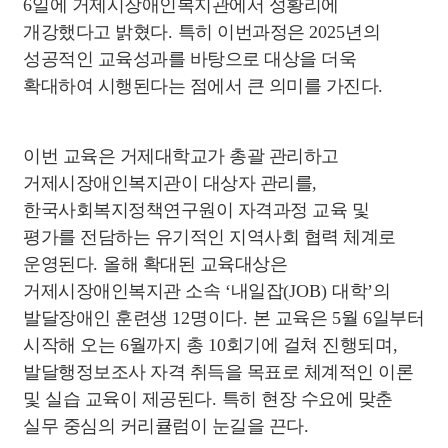
6
일에 거제시장애인복지관에서 성황리에
개강했다고 밝혔다
.
특히 이번과정은
2025
년의
성공적인 교육성과를 바탕으로 대상을 더욱
확대하여 시행된다는 점에서 큰 의미를 가진다
.
이번 교육은 거제대학교가 총괄 관리하고
거제시장애인복지관이 대상자 관리를
,
한국사회복지정책연구원이 자격과정 교육 및
평가를 전담하는 유기적인 지역사회 협력 체계로
운영된다
.
올해 확대된 교육대상은
거제시장애인복지관 소속
‘
내일잡
(JOB)
대학
’
의
발달장애인 훈련생
12
명이다
.
본 교육은
5
월
6
일부터
시작해 오는
6
월까지 총
10
회기에 걸쳐 진행되며
,
발달행정보조사 자격 취득을 목표로 체계적인 이론
및 실습 교육이 제공된다
.
특히 현장 수요에 맞춘
실무 중심의 커리큘럼이 눈길을 끈다
.