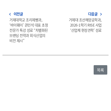
이전글
다음글
navigate_before
navigate_next
거제대학교 조리제빵과,
거제대 조선해양공학과,
‘바이웨이’ 권민석 대표 초청
2026-1학기 RISE 사업
전문가 특강 성료 “차별화된
‘산업체 현장견학’ 성료
브랜딩 전략과 외식산업의
비전 제시”
목록