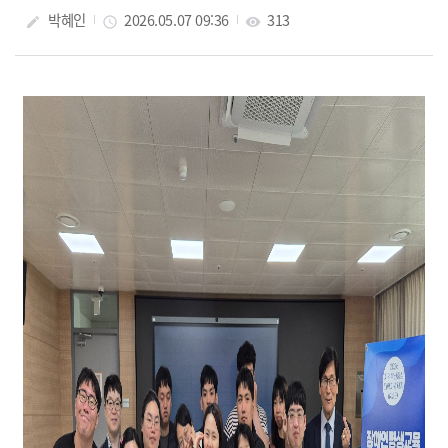
박혜인
2026.05.07 09:36
313
create
access_time
visibility