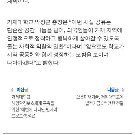
계획이다
.
거제대학교 박장근 총장은
“
이번 시설 공유는
단순한 공간 나눔을 넘어
,
외국인들이 거제 지역에
안정적으로 정착하고 행복하게 살아갈 수 있도록
돕는 사회적 역할의 일환
”
이라며
“
앞으로도 학교가
지역 공동체와 함께 성장하는 모범을 보이며
나아가겠다
”
고 밝혔다
.
이전글
다음글
navigate_before
navigate_next
거제대학교,
오션미래기술, 거제대학교에
해양환경보호체계 구축을
발전기금 5백만원 전달
위한 ‘해변에 나타난 별자리’
프로그램 성료