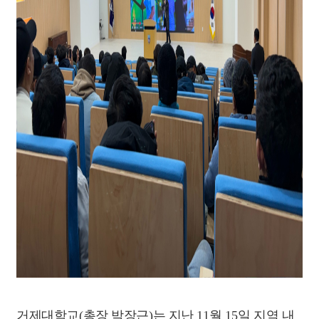
거제대학교
(
총장 박장근
)
는 지난
11
월
15
일 지역 내