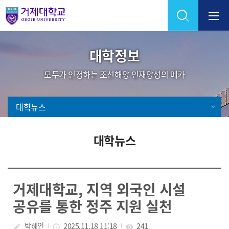
Skip Menu
대학정보
모두가 인정하는 조선해양 인재양성의 메카
대학뉴스
대학뉴스
거제대학교, 지역 외국인 시설
공유를 통한 정주 지원 실천
박혜인
2025.11.18 11:18
241
create
access_time
visibility