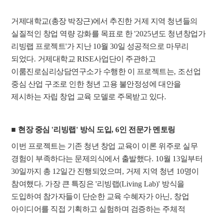
거제대학교
(
총장 박장근
)
에서 추진한 거제 지역 청년들의
실질적인 창업 역량 강화를 목표로 한
'2025
년도 청년창업가
리빙랩 프로젝트
'
가 지난
10
월
30
일 성공적으로 마무리
되었다
.
거제대학교
RISE
사업단이 주관하고
이룸진로심리상담연구소가 수행한 이 프로젝트는
,
조선업
중심 산업 구조로 인한 청년 고용 불안정성에 대안을
제시하는 자립 창업 교육 모델로 주목받고 있다
.
■
현장 중심
'
리빙랩
'
방식 도입
, 6
인 전문가 멘토링
이번 프로젝트는 기존 청년 창업 교육이 이론 위주로 실무
경험이 부족하다는 문제의식에서 출발했다
. 10
월
13
일부터
30
일까지 총
12
일간 진행되었으며
,
거제 지역 청년
10
명이
참여했다
.
가장 큰 특징은
'
리빙랩
(Living Lab)'
방식을
도입하여 참가자들이 단순한 교육 수혜자가 아닌
,
창업
아이디어를 직접 기획하고 실험하며 검증하는 주체적