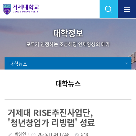
Skip Menu
대학정보
모두가 인정하는 조선해양 인재양성의 메카
대학뉴스
대학뉴스
거제대 RISE추진사업단,
'청년창업가 리빙랩' 성료
박혜인
2025.11.04 17:58
548
create
access_time
visibility