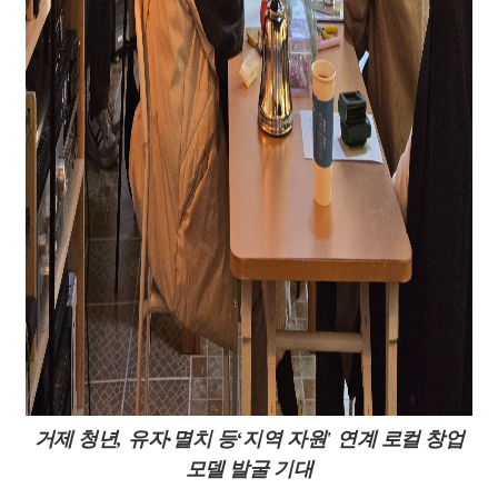
거제 청년
,
유자
·
멸치 등
‘
지역 자원
'
연계 로컬 창업
모델 발굴 기대