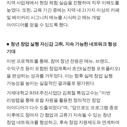
지역 사업체에서 현장 체험 실습을 진행하여 직무 이해도를
높였다
.
또한
,
교육 기간 중에는 지역 내
21
가지 이상의 카페
및 베이커리 시그니처 메뉴를 시식하고 메뉴 개발
아이디어를 얻을 수 있도록 했다
.
■
청년 창업 실행 자신감 고취
,
지속 가능한 네트워크 형성
기대
이번 프로젝트를 통해
,
참여 청년 전원은 메뉴
,
브랜드
,
수익구조 등이 포함된 창업계획서 초안
(
실전형 포트폴리오
)
을 완성하는 성과를 거두었다
.
이는 향후 실제 창업 실행
가능성을 높이는 실질적인 결과물로 평가된다
.
거제대학교
RISE
추진사업단 김희철 특임교수는
"
이번
리빙랩을 통해 로컬 자원을 활용한 창의적인 창업
아이디어가 다수 도출되었다
"
며
, "
앞으로도 프로그램 종료
이후에도 참여자 간 협업과 교류가 지속될 수 있는 청년
창업 네트워크를 형성하고
,
후속 창업 지원제도와 연계하여