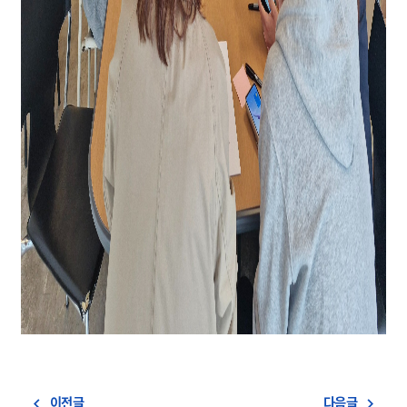
이전글
다음글
navigate_before
navigate_next