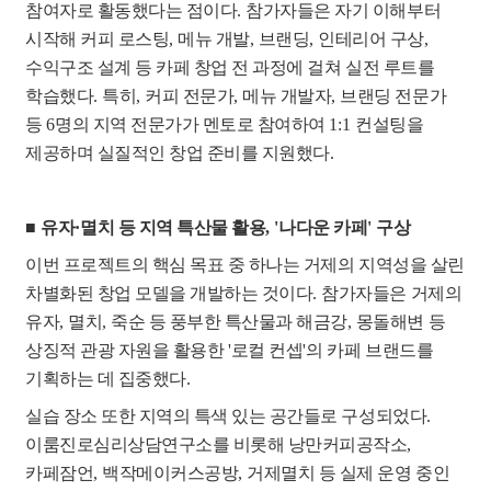
참여자로 활동했다는 점이다
.
참가자들은 자기 이해부터
시작해 커피 로스팅
,
메뉴 개발
,
브랜딩
,
인테리어 구상
,
수익구조 설계 등 카페 창업 전 과정에 걸쳐 실전 루트를
학습했다
.
특히
,
커피 전문가
,
메뉴 개발자
,
브랜딩 전문가
등
6
명의 지역 전문가가 멘토로 참여하여
1:1
컨설팅을
제공하며 실질적인 창업 준비를 지원했다
.
■
유자
·
멸치 등 지역 특산물 활용
, '
나다운 카페
'
구상
이번 프로젝트의 핵심 목표 중 하나는 거제의 지역성을 살린
차별화된 창업 모델을 개발하는 것이다
.
참가자들은 거제의
유자
,
멸치
,
죽순 등 풍부한 특산물과 해금강
,
몽돌해변 등
상징적 관광 자원을 활용한
'
로컬 컨셉
'
의 카페 브랜드를
기획하는 데 집중했다
.
실습 장소 또한 지역의 특색 있는 공간들로 구성되었다
.
이룸진로심리상담연구소를 비롯해 낭만커피공작소
,
카페잠언
,
백작메이커스공방
,
거제멸치 등 실제 운영 중인