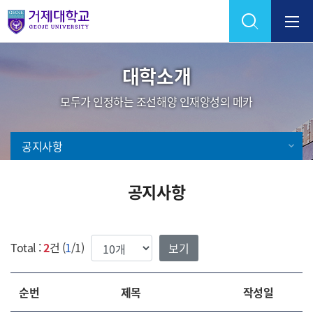
Skip Menu
대학소개
모두가 인정하는 조선해양 인재양성의 메카
공지사항
공지사항
한번에 보여질 게시물 갯수
Total :
2
건 (
1
/1)
순번
제목
작성일