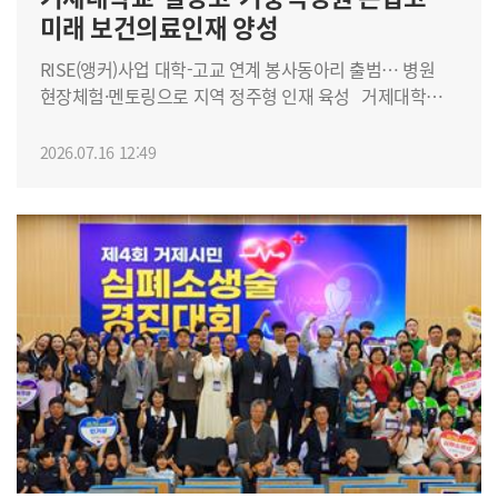
총장상을 각각 수상하며 우수한 성과를 거뒀다. 최종
미래 보건의료인재 양성
발표에서는 기업·직무 분석, 핵심역량 도출, 조직문화 분석,
취업전략 수립 등 계열별 미션 수행 결과가 공유됐으며,
RISE(앵커)사업 대학-고교 연계 봉사동아리 출범… 병원
미션 수행도와 AI 활용의 적절성, 결과물의 완성도와 활용
현장체험·멘토링으로 지역 정주형 인재 육성 거제대학교
가능성을 종합적으로 평가한 결과, 우수 5개 팀에는 참가
(총장 박장근)는 지난 7월 15일 거붕백병원에서 2026년
대학 총장상이, 1개 팀에는 협의회장상이 수여됐다.
대학-고교연계 봉사동아리 구축 “진로특강 및
2026.07.16 12:49
거제대학교 학생취업처장(남성미)은 “이번 경진대회를
병원탐방”프로그램을 추진했다고 밝혔다. 이번 프로그램은
통해 학생들이 생성형 AI를 단순한 정보 검색 도구가 아니라
지역 고교생들에게 실질적인 진로 탐색 기회를 제공하고,
취업전략을 구체화하는 실전 도구로 활용하는 역량을 키울
대학생과 의료기관이 함께하는 멘토링을 통해 미래
수 있었다”며 “앞으로도 학생들이 AI 시대에 필요한
보건의료 인재를 양성하기 위한 RISE(앵커)사업의 리빙랩
문제해결력과 실전 취업역량을 함께 갖출 수 있도록 다양한
(LivingLab) 프로그램이다. 이번 행사에는 철성고등학교
프로그램을 지속적으로 지원하겠다”고 밝혔다.
보건계열 동아리 학생 32명과 인솔교사, 거제대학교
간호학과 동아리 학생, 거붕백병원 간호부 관계자 등 총
50명이 참여했다. 참가자들은 간호부장의 진로특강을
시작으로 응급실, 건강증진센터, 진단검사의학과,
영상의학센터, 병동 등 병원 주요 부서를 직접 탐방하며
실제 의료현장을 체험했다. 이후 대학생 멘토와 의료진이
함께하는 간담회를 통해 진로 설계와 직업 선택에 대한
생생한 경험을 공유했다. 이번 프로그램의 가장 큰 특징은