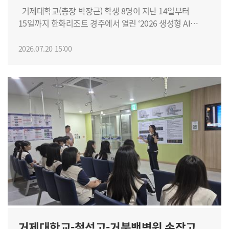
대상 사전 직무·안전교육 강화 ▲실습처와의 사전 협의를
학생들은 실습복을 갖춰 입고 제빵 전 과정에 적극적으로
거제대학교(총장 박장근) 학생 8명이 지난 14일부터
통한 실무업무 명확화 및 전공 연계 검토 ▲외국인 학생
참여하며, 제과제빵 분야에 대한 직업적 이해와 실무
15일까지 한화리조트 경주에서 열린 ‘2026 생성형 AI
대상 언어·문화 교육 제공 ▲실습 중간점검 및 피드백 제도
흥미를 끌어올렸다. 조리제빵과 관계자는 “이번 캠프는
취업역량 Up 연합 경진대회’에 참가해 우수한 성과를
마련 등을 향후 개선 방안으로 제시했다. 거제대학교는
특수교육대상 학생들이 대학이라는 고등교육 환경을 미리
거뒀다. 이번 대회는 부산·울산·경남·제주권역 전문대학
2026.07.20 15:00
2026학년도 1학기 표준현장실습 3개 기관(6명),
체감하고, 전공 실습을 통해 스스로의 가능성을 다각도로
취업담당관협의회(회장 정우현)가 주최했으며, 전국
자율현장실습 1개 기관(1명) 등 총 4개 기관 6명이 실습을
확인해 보는 뜻깊은 진로 디딤돌이 되었다”라며 “앞으로도
전문대학 취업담당관협의회 권역 가운데 처음으로 생성형
완료했으며, 이 가운데 1명이 실습 기업에 취업으로
지역 고등학교와의 밀착 연계를 강화해 학생들의 성공적인
AI를 취업 준비 전 과정에 접목한 실전형 프로그램으로
연계되는 성과를 냈다. 하계 현장실습은 3개 학과 6개
진로 성장과 사회적 자립을 실질적으로 뒷받침하는 맞춤형
기획돼 11개 대학 학생 86명이 참여했다. 대회는 기존의
기관에서 31명의 학생이 참여해 진행되고 있다. 남성미
교육 프로그램을 지속적으로 확대해 나갈 것”이라고
이력서 작성·면접 특강 위주의 취업교육 방식에서 벗어나,
학생취업처장은 “이번 평가회를 통해 확인된 학생과
전했다. 한편, 거제대학교 조리제빵과는 특수교육대상
학생들이 생성형 AI를 직접 활용해 취업전략과
산업체의 목소리를 바탕으로 표준현장실습의 내실을
학생들의 대학생활 적응, 진로 탐색, 전공 실무역량 강화를
포트폴리오를 완성하는 프로젝트형 방식으로 운영됐다.
다지고, 지역 산업체와의 협력을 한층 넓혀 나가겠다”고
위한 다각적인 지원 체계를 구축하고 있으며, 지역사회와
참가 학생들은 전공의 경계를 넘어 유사 계열별로 팀을
말했다.
상생하는 포용적 고등교육 가치를 적극 실천해 나가고
구성해 AI 답변 검증 및 프롬프트 설계, 기업 공시자료 기반
있다.
핵심 인사이트 도출, 조직·직무 구조 분석, 디자인씽킹 기반
문제해결, AI 활용 웹서비스 프로토타입 및 포트폴리오 제작
등 다양한 미션을 수행했다. 거제대학교에서는 총 8명의
학생이 참가한 가운데, 박지운 학생이 동원과학기술대학교
총장상을, 이치훈·허영재·이상희 학생이 경남정보대학교
거제대학교-철성고-거붕백병원 손잡고