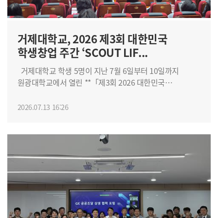
학·학 거버넌스를 구축하여 지역 맞춤형 인재를 양성하고,
익히고, 이를 바탕으로 심정지 발생 상황과 대처 행동을
지속 가능한 지역혁신 모델을 만들어가는 데 목적이 있다.
주제로 6분 이내의 상황극을 선보였다. 환자 상태 확인과
거제대학교 전영준 RISE단장은 "이번 프로그램은 단순한
119 신고, 가슴압박, 자동심장충격기 사용 등 실제
거제대학교, 2026 제3회 대한민국
병원 견학이 아니라 지역 대학과 지역 고교, 지역
응급상황에서 필요한 대응 과정을 이야기와 공연에 담아
의료기관이 함께 미래 인재를 키우는 새로운 협력
학생창업 주간 ‘SCOUT LIF...
시민들이 심폐소생술을 쉽고 흥미롭게 이해할 수 있도록
모델"이라며 "학생들이 지역에서 꿈을 키우고 지역사회
했다. 심사는 무대표현과 심폐소생술 수행 능력, 장비 활용
거제대학교 학생 5명이 지난 7월 6일부터 10일까지
발전에 기여하는 보건의료 전문인력으로 성장할 수 있도록
능력 등을 중심으로 진행됐다. 개회식에는 변광용
원광대학교에서 열린 **「제3회 2026 대한민국
지속적으로 지원하겠다."고 말했다. 거제대학교는
거제시장, 서일준 국회의원, 도·시의원, 지역 기관·단체
학생창업주간」**에 참가해 SCOUT LIFE(A01) 과정
앞으로도 RISE(앵커)사업을 중심으로 지역사회와 연계한
관계자, 거제대학교 보직자 및 교직원, 시민 등이 참석해
장려상을 수상하며 우수한 창업역량을 입증했다. 교육부가
2026.07.13 16:26
다양한 진로교육과 봉사활동, 리빙랩 프로그램을 확대
대회 개최를 축하했다. 전화익 거제대학교 부총장은
주최하고 한국연구재단이 주관한 이번 학생창업주간은
운영하여 지역과 대학이 함께 성장하는 혁신 생태계를
환영사를 통해 “심폐소생술은 단순한 의학적 기술이
전국 대학생과 창업교육 관계자들이 참여하는 국내 최대
구축해 나갈 계획이다.
아니라 멈춰버린 심장에 다시 삶의 리듬을 불어넣는 숭고한
규모의 창업교육 프로그램으로, 초광역 창업교육을 통해
실천”이라며 “이번 대회가 시민들이 내 이웃과 가족의
권역 간 창업교육 격차를 해소하고 예비 창업가를 양성하기
생명을 지킬 수 있는 실천 역량을 함께 나누는 계기가
위해 마련됐다. 거제대학교는 창업교육 혁신선도대학
되기를 바란다”고 말했다. 변광용 거제시장은 축사를 통해
(SCOUT) 참여대학으로 학생과 교직원이 함께 프로그램에
반복적인 교육과 훈련을 통한 심폐소생술의 체득을
참여했다. 학생들은 SCOUT LIFE(A01) 과정에서 '군산
강조했으며, 서일준 국회의원도 시민 누구나 위급한
새만금 미래산업과 K-컬처 복합 혁신 아젠다'를 주제로
상황에서 생명을 살리는 응급처치를 실천할 수 있기를
지역문제를 발굴하고, 현장조사와 이해관계자 인터뷰를
기대한다고 전했다. 정보관 1층 로비에서는 시민들이 직접