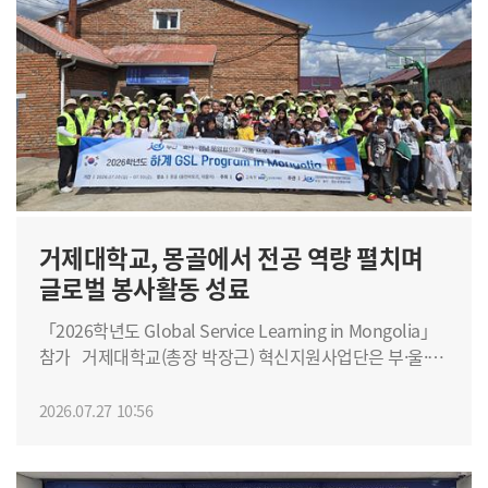
구축하고, 대학과 지역, 산업체가 협력해 지역 전략산업을
이끌 핵심인재를 공동으로 양성하기 위해 마련됐다.
협의체에는 주관대학인 경남대학교를 비롯해 거제대학교,
국립창원대학교, 국립인천대학교, 한라대학교, 마산대학교,
동원과학기술대학교 등 전국 7개 대학과 경상남도,
인천광역시, 강원특별자치도 등 3개 광역지자체, 지역별
참여기업 및 유관기관이 함께 참여한다. 참여대학들은
기업의 인재 및 기술 수요를 우선적으로 반영하고, 각
대학이 보유한 교육·연구 역량과 지역산업 기반을 연계해
제조 AX·AI 로봇 분야의 핵심인재를 공동으로 양성하며,
거제대학교, 몽골에서 전공 역량 펼치며
취업과 창업, 기술사업화까지 연계하는 초광역 협력체계를
글로벌 봉사활동 성료
구축해 나갈 계획이다. 또한 ▲제조 AX·AI 로봇 분야 공동
교육과정 및 인재양성 프로그램 개발·운영 ▲교육·
「2026학년도 Global Service Learning in Mongolia」
연구시설과 첨단장비 공동 활용 ▲기업 수요 기반 공동연구
참가 거제대학교(총장 박장근) 혁신지원사업단은 부·울·
및 기술개발 ▲기술사업화 협력 ▲학생 현장실습 및 인턴십
경 권역 전문대학 공동 프로그램인「2026학년도 하계
▲취·창업 및 지역 정주 지원 ▲초광역 인재양성 사업 공동
Global Service Learning in Mongolia」에 참여해
2026.07.27 10:56
추진 등 다양한 분야에서 상호 협력을 이어갈 예정이다.
학생들이 전공 역량을 바탕으로 한 글로벌 봉사활동을
거제대학교는 협력대학으로 참여해 조선·해양산업 분야의
성공적으로 마쳤다고 밝혔다. 이번 프로그램은 ICK 부·울
교육 및 산학협력 역량을 바탕으로 참여대학 및 산업체와
·경 운영협의회가 주관하여 지난 7월 5일부터 10일까지