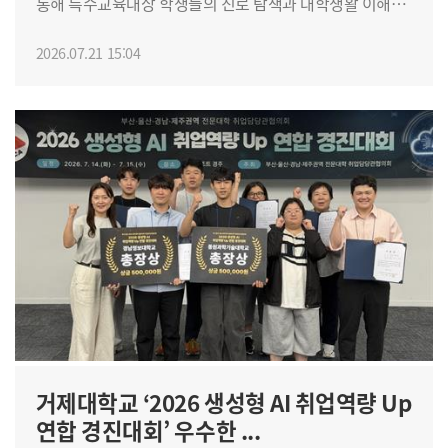
통해 특수교육대상 학생들의 진로 탐색과 대학생활 이해를
처리 속도를 높이는 데 큰 도움이 됐다”고 소감을 전했다.
돕기 위한 ‘내 꿈을 잇는 대학생활 체험캠프’를 성공적으로
당휴탄 학생도 “처음 실습을 나갔을 때는 모든 것이 낯설고
마쳤다. 이번 캠프는 거제 관내 특수교육대상
2026.07.21 15:04
어려웠지만 직장 상사들이 친절하게 알려준 덕분에
고등학생들에게 대학 캠퍼스 환경과 전공 실습을 직접
적응하는 데 많은 도움이 됐다”며 “아직 부족한 점이
경험하는 기회를 제공하고, 자신만의 적성과 잠재력을
많지만 남은 실습 기간 동안 더 열심히 배우고 다양한
발견해 구체적인 진로·진학 로드맵을 설계할 수 있도록
경험을 쌓고 싶다”고 소감을 전했다. 한편 학교 측이 앞서
지원하고자 마련됐다. 총 6회에 걸쳐 진행된 이번 캠프에는
실시한 2026학년도 1학기 표준현장실습 만족도 조사 결과,
거제중앙고, 거제옥포고, 거제제일고, 연초고, 경남산업고,
참여 학생의 이수율은 100%를 기록했으며 학생 만족도는
거제상문고, 거제애광학교 등 관내 7개교에서 학생
5점 만점에 4.4점, 산업체 만족도는 4.2점으로 나타나
119명과 인솔교사 및 교직원 등 총 261명이 참가해 열기를
전반적으로 높은 만족도를 보인 것으로 조사됐다. 학생들은
더했다. 체험캠프는 참가 학생들의 몰입도를 높이기 위해
'실습계획과 교육목표 부합', '업무 스킬·취업 계획 도움',
체계적인 프로그램으로 나누어 운영됐다. 캠프의 시작을
'직장생활 이해', '후배 추천 의향' 항목에서 4.7점으로 가장
알린 대학생활 안내 및 멘토링 프로그램에서는 캠퍼스
높은 점수를 줬으며, 산업체는 '학생의 적극적인 참여도'
라이프에 대한 전반적인 소개와 더불어 재학생 멘토가
항목을 4.7점으로 가장 높게 평가했다. 다만 산업체
이끄는 미션 및 교류의 장이 마련됐다. 재학생들은
응답에서는 '학생의 전공 관련 지식·능력 보유'와 '새로운
고교생들의 눈높이에 맞춘 1:1 소통을 이어가며 캠퍼스
아이디어·기업문화 창출 기여' 항목이 각각 3.5점으로
라이프에 대한 궁금증을 시원하게 해소하고 진학 자신감을
거제대학교 ‘2026 생성형 AI 취업역량 Up
상대적으로 낮게 나타나, 사전 실무지식 교육을 강화할
북돋워 주었다. 본격적인 전공 실습 시간에는 전문
필요가 있는 것으로 분석됐다. 이에 따라 학교 측은 ▲학생
연합 경진대회’ 우수한 ...
베이커리 실습실에서‘밤식빵 만들기’체험이 펼쳐졌다. 참가