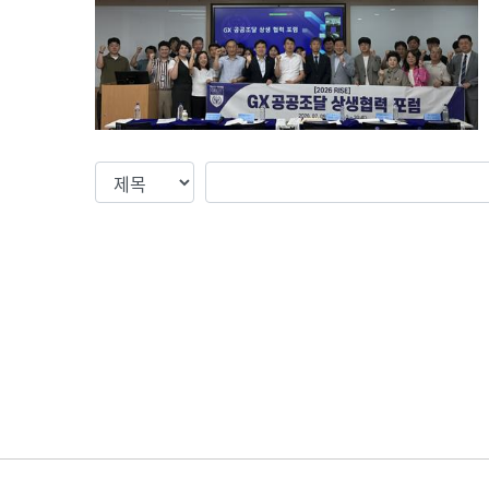
검색컬럼
검색값