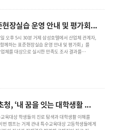
히 이번 교육은 대학과
지역 상생형 창업교육 모델이라는 점에서 의미를
작 과정을 경험하고, 향후 메이커센터를 활용한 창업
현장실습 운영 안내 및 평가회...
 항목 4.9점, 창업 관심도 향상 4.8점을 기록하는 등
 후속 프로그램에 참여할 의향이 있다고 응답해
와 함께하는 표준현장실습 운영 안내 및 평가회」를
 활용한 모델링과 실제 출력 과정이 매우 흥미로웠다",
 긍정적인 소감을 전했다. 거제대학교
영 과정에서 나타난 문제점과 개선 방안을 함께
 더욱 확대하고, 레이저가공기· UV프린터·
지역 기업을 대상으로 프로그램을 안내하고 향후
로 운영해 학생들의 창업 아이디어를 실질적인
사업단의 기업 지원 협력과제 실행계획 발표 순으로
 시간으로 마무리됐다. 이날 행사에서는
 “조선소 용어가 낯설고 현장의 모습도 생소했지만
두 메모하며 처리한 것과, 모르는 것이 있으면
거제대 조리제빵과 특수교육대상 고교생 초청, ‘내 꿈을 잇는 대학생활 ...
 됐다”고 소감을 전했다. 당휴탄 학생도 “처음 실습을
알려준 덕분에 적응하는 데 많은 도움이 됐다”며
험을 쌓고 싶다”고 소감을 전했다. 한편 학교
, 참여 학생의 이수율은 100%를 기록했으며 학생