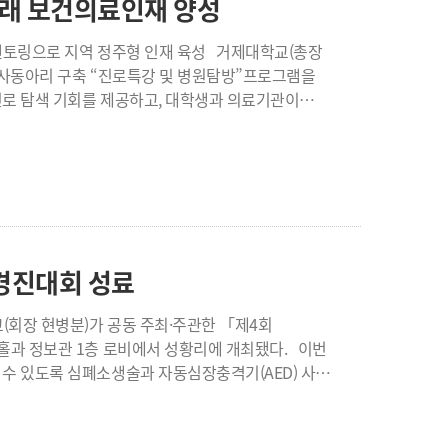
래 보건의료인재 양성
으로 평가한 결과, 우수 5개 팀에는 참가 대학
 지역 정주형 인재 육성 거제대학교(총장
 실전 도구로 활용하는 역량을 키울 수 있었다”며
 봉사동아리 구축 “진로특강 및 병원탐방”프로그램을
을 함께 갖출 수 있도록 다양한 프로그램을 지속적으로
로 탐색 기회를 제공하고, 대학생과 의료기관이
사업의 리빙랩(LivingLab) 프로그램이다. 이번
제대학교 간호학과 동아리 학생, 거붕백병원 간호부
 시작으로 응급실, 건강증진센터, 진단검사의학과,
장을 체험했다. 이후 대학생 멘토와 의료진이
큰 특징은 '대학-
교육이 강의 중심에 머물렀다면, 이번 사업은 대학생
계하여 실제 의료현장을 경험하도록 설계됐다. 특히
경진대회 성료
어 지역사회 문제를 함께 해결하는 협력형 인재를
선순환 체계를 구축할 것으로 기대하고 있다. 참여하는
 정보관 1층 로비에서 성황리에 개최됐다. 이번
이다. 대학생들은 고교생들의 멘토 역할을 수행하며
수 있도록 심폐소생술과 자동심장충격기(AED) 사용
전문성을 높이는 기회를 갖게 된다. 이번
5세부터 최고령
빙랩 과제의 일환으로 추진됐다. 대학과 지역
가했으며, 관람객, 내빈, 심사위원, 대학 관계자,
여 지역 맞춤형 인재를 양성하고, 지속 가능한
는 시민 참여가 이루어졌다는 점에서 시민 참여형