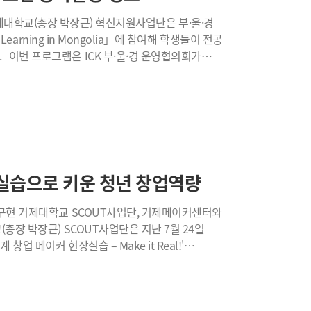
 다양한 분야에서 상호 협력을 이어갈 예정이다.
산학협력 역량을 바탕으로 참여대학 및 산업체와
earning in Mongolia」에 참여해 학생들이 전공
력을 확대해 나갈 계획이다. 특히 공동 교육과정 운영과
가
하는 실무형 인재양성과 지역산업 경쟁력 강화에 힘을
초등학교와 테를지 지역에서 진행됐으며, 부·울·경
 참여대학 및 산업체와 긴밀히 협력해 제조 AX·AI
ng) 활동과 ESG 가치 실천을 위한 나무 심기 및
"고 말했다. 한편 교육부의 초광역
협력체계를 구축하고 지역 전략산업에 필요한 인재를
육 봉사활동과 문화교류를 진행했다. 이를 통해 전공
 사업계획을 공동으로 수립해 공모에 대응하고, 교육과
 이해와 협업 능력을 키우며 글로벌 역량을 강화했다.
연구, 취업과 지역 정주를 연계하는 초광역 인재양성 생태계를 구축해 나갈 예정이다.
 실습으로 키운 청년 창업역량
 마지막 날에는 참가
in Mongolia 발표 경진대회'가 열려 각 대학의 우수
커센터와
 협업하는 소중한 경험을 쌓았다"며 "앞으로도
 메이커 현장실습 – Make it Real!'
 수 있도록 글로벌 교육 프로그램을 지속적으로 확대해
 실습 중심 교육으로 마련됐다. 학생들은 장비의
등 다양한 글로벌 교육 기회를 확대하며 학생들의 국제 경쟁력 강화에 힘쓰고 있다.
, 3D프린터 출력, AI 기반 3D 모델링 체험, 출력