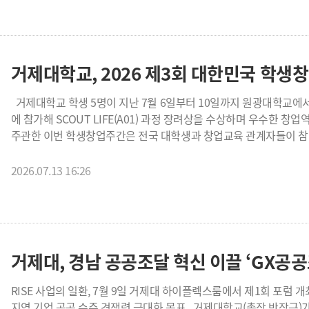
지역혁신 모델을 만들어가는 데 목적이 있다. 거제대학교 전영준 RISE단장은 "이번 프로그램은 단순한 병원 견학이
안전교육의 의미를 더했다. 참가팀들은 사전교육을 통해 심폐소생술의 기본 절차와 자동심장충격기 사용 방법을 익히고,
아니라 지역 대학과 지역 고교, 지역 의료기관이 함께 미래 인재를 
이를 바탕으로 심정지 발생 상황과 대처 행동을 주제로 6분 이내의 상
꿈을 키우고 지역사회 발전에 기여하는 보건의료 전문인력으로 성장할
가슴압박, 자동심장충격기 사용 등 실제 응급상황에서 필요한 대응
거제대학교는 앞으로도 RISE(앵커)사업을 중심으로 지역사회와 연
쉽고 흥미롭게 이해할 수 있도록 했다. 심사는 무대표현과 심폐소생술
개회식에는 변광용 거제시장, 서일준 국회의원, 도·시의원, 지역 기관·단체 관계자, 거제대학교 보직자 및 교직원, 시민
등이 참석해 대회 개최를 축하했다. 전화익 거제대학교 부총장은 환영사를 통해 “심폐소생술은 단순한 의학적 기술이
거제대학교 학생 5명이 지난 7월 6일부터 10일까지 원광대학교에서 열린 **「제3회 2026 대한민국 학생창업주간」**
아니라 멈춰버린 심장에 다시 삶의 리듬을 불어넣는 숭고한 실천”이
에 참가해 SCOUT LIFE(A01) 과정 장려상을 수상하며 우수한 창업역량을 입증했다. 교육부가
지킬 수 있는 실천 역량을 함께 나누는 계기가 되기를 바란다”고 말했다. 변광용 거제시장은 축사를 통해 
주관한 이번 학생창업주간은 전국 대학생과 창업교육 관계자들이 참
교육과 훈련을 통한 심폐소생술의 체득을 강조했으며, 서일준 국회
초광역 창업교육을 통해 권역 간 창업교육 격차를 해소하고 예비 창
응급처치를 실천할 수 있기를 기대한다고 전했다. 정보관 1층 로비에서는 시민들이 직접 참여할 수 있는 체험·
창업교육 혁신선도대학(SCOUT) 참여대학으로 학생과 교직원이 함께 프로그램에 참여했다. 학
2026.07.13 16:26
홍보부스도 운영됐다. 주요 프로그램으로는 심폐소생술 체험, 교통안전,
과정에서 '군산 새만금 미래산업과 K-컬처 복합 혁신 아젠다'를 주
역사 알리기 등이 마련됐으며, 난타공연과 크로마하프 연주 등 축하
인터뷰를 통해 해결방안을 도출하는 프로젝트를 수행했다. 고객개발(Cust
대회 결과 최고상인 ‘심폐소생상’은 Jelly-4(젤리포)팀이 수상했으며
제안 발표까지 실전 중심의 창업훈련을 이수하며 창의성과 문제해결
수상의 영예를 안았다. 거제대학교 RISE추진사업단 전영준 단장은 “이번 대회는 대학의 간호·보건 분야 전문성과 지역
또한 거제대학교 교직원은 SCOUT Academy(A09) 과정에 참가
기관의 협력, 시민의 참여가 함께 어우러진 지역협력 프로그램”이라
강화 프로그램을 이수했다. A09 과정은 SCOUT 사업 전담·전문인
거제대, 경남 공공조달 혁신 이끌 ‘GX공공조
기여할 수 있는 지산학 협력 기반 프로그램을 지속적으로 확대해 나
프로그램 운영 전략을 공유하는 과정으로, 로컬 창업교육 사례와 대학
습득하며 향후 대학 창업교육의 질적 향상을 위한 전문성을 강화하는 시간을 가졌다. 학생들은
RISE 사업의 일환, 7월 9일 거제대 하이플렉스룸에서 제1회 포럼 개최 조달청·지자체·공공기관·산업계 총출동…
전국 대학생들과 협업하며 제한된 시간 안에 문제를 분석하고 해결
지역 기업 공공 수주 경쟁력 극대화 목표 거제대학교(총장 박장근)가 경남 지역 기업의 공공조달시장 참여 확대와 지역