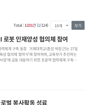
한번에 보여질 게시물 갯수
Total :
1231
건 (
1
/124)
I 로봇 인재양성 협의체 참여
학교(총장 박장근)는 27일
재육성 협의체 협약식'에 참여하며, 교육부가 추진하는
 사업'에 공동 대응하기 위한 초광역 협력체계 구축에
 협의체에는 주관대학인
 한라대학교, 마산대학교, 동원과학기술대학교 등
역지자체, 지역별 참여기업 및 유관기관이 함께
하며, 취업과 창업, 기술사업화까지 연계하는 초광역
글로벌 봉사활동 성료
술개발 ▲기술사업화 협력 ▲학생 현장실습 및 인턴십