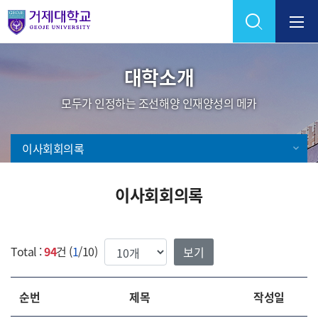
Skip Menu
대학소개
모두가 인정하는 조선해양 인재양성의 메카
이사회회의록
이사회회의록
한번에 보여질 게시물 갯수
Total :
94
건 (
1
/10)
순번
제목
작성일