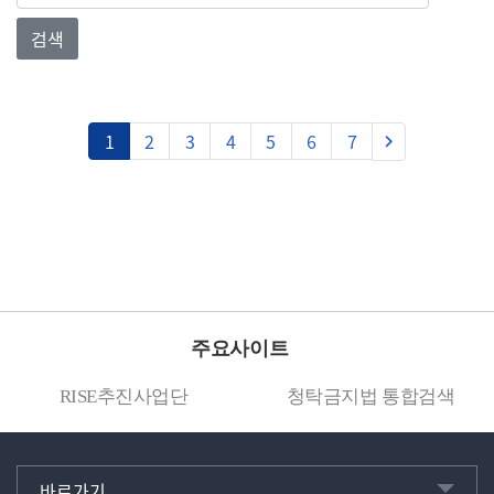
검색
다음
1
2
3
4
5
6
7
keyboard_arrow_right
주요사이트
RISE추진사업단
청탁금지법 통합검색
바로가기